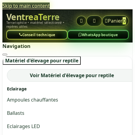
Skip to main content
VentreaTerre



Panier
0
Terrariophilie • matériel sélectionné •
repères utiles
Conseil technique
WhatsApp boutique
Navigation
Matériel d'élevage pour reptile
Voir Matériel d'élevage pour reptile
Eclairage
Ampoules chauffantes
Ballasts
Eclairages LED