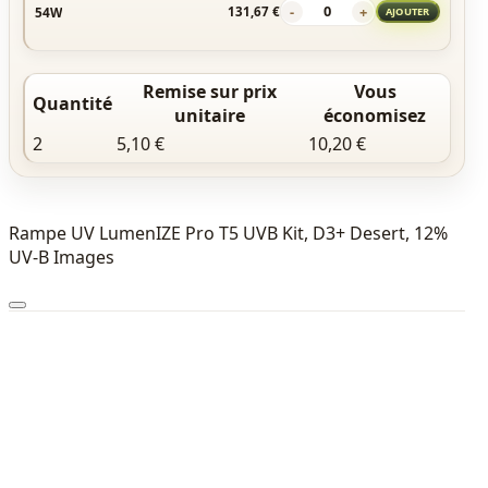
-
+
54W
131,67 €
AJOUTER
Remise sur prix
Vous
Quantité
unitaire
économisez
2
5,10 €
10,20 €
Rampe UV LumenIZE Pro T5 UVB Kit, D3+ Desert, 12%
UV-B Images