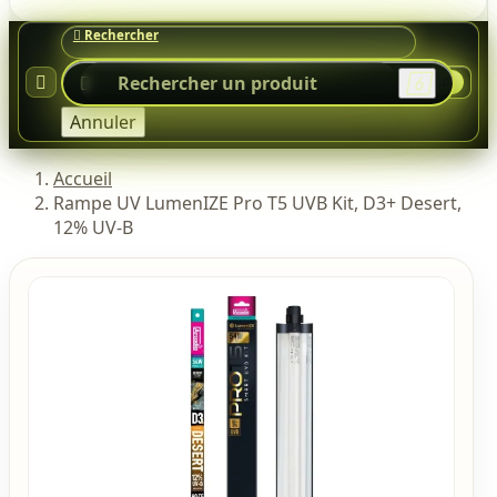




0
Annuler
Accueil
Rampe UV LumenIZE Pro T5 UVB Kit, D3+ Desert,
12% UV-B