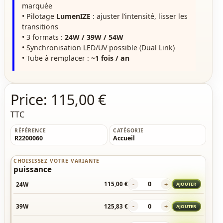
marquée
• Pilotage
LumenIZE
: ajuster l’intensité, lisser les
transitions
• 3 formats :
24W / 39W / 54W
• Synchronisation LED/UV possible (Dual Link)
• Tube à remplacer :
~1 fois / an
Price:
115,00 €
TTC
RÉFÉRENCE
CATÉGORIE
R2200060
Accueil
CHOISISSEZ VOTRE VARIANTE
puissance
-
+
24W
115,00 €
AJOUTER
-
+
39W
125,83 €
AJOUTER