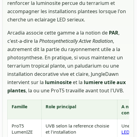
renforcer la luminosite percue du terrarium et
accompagner les installations plantees lorsque l'on
cherche un eclairage LED serieux.
Arcadia associe cette gamme a la notion de
PAR
,
c'est-a-dire la
Photosynthetically Active Radiation
,
autrement dit la partie du rayonnement utile a la
photosynthese. En pratique, si vous maintenez un
terrarium tropical plante, un paludarium ou une
installation decorative vive et claire, JungleDawn
intervient sur la
luminosite
et la
lumiere utile aux
plantes
, la ou une ProT5 travaille avant tout l'UVB.
Famille
Role principal
A ne p
confon
ProT5
UVB selon la reference choisie
Une si
LumenIZE
et l'installation
LED
vis