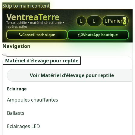
Skip to main content
VentreaTerre



Panier
0
Terrariophilie • matériel sélectionné •
repères utiles
Conseil technique
WhatsApp boutique
Navigation
Matériel d'élevage pour reptile
Voir Matériel d'élevage pour reptile
Eclairage
Ampoules chauffantes
Ballasts
Eclairages LED