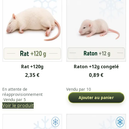
Rat +120g
Raton +12g congelé
2,35 €
0,89 €
En attente de
Vendu par 10
réapprovisionnement
Ajouter au panier
·
Vendu par 5
Voir le produit