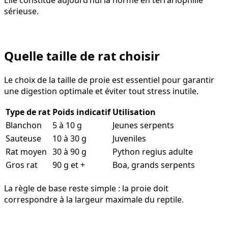
Elle constitue aujourd’hui la norme en terrariophilie
sérieuse.
Quelle taille de rat choisir
Le choix de la taille de proie est essentiel pour garantir
une digestion optimale et éviter tout stress inutile.
Type de rat
Poids indicatif
Utilisation
Blanchon
5 à 10 g
Jeunes serpents
Sauteuse
10 à 30 g
Juveniles
Rat moyen
30 à 90 g
Python regius adulte
Gros rat
90 g et +
Boa, grands serpents
La règle de base reste simple : la proie doit
correspondre à la largeur maximale du reptile.