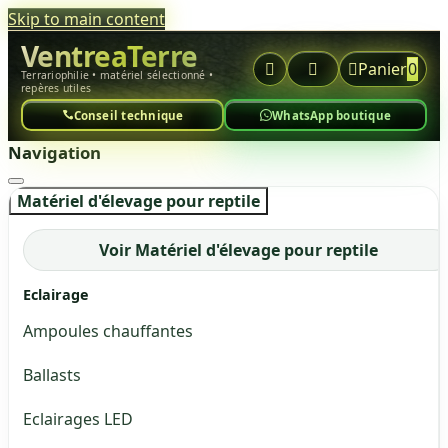
Skip to main content
VentreaTerre



Panier
0
Terrariophilie • matériel sélectionné •
repères utiles
Conseil technique
WhatsApp boutique
Navigation
Matériel d'élevage pour reptile
Voir Matériel d'élevage pour reptile
Eclairage
Ampoules chauffantes
Ballasts
Eclairages LED