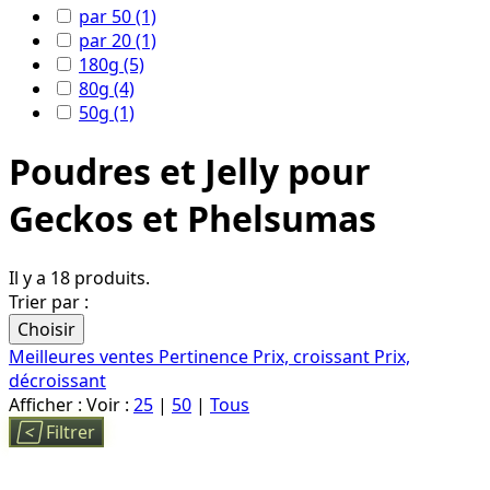
par 50
(1)
par 20
(1)
180g
(5)
80g
(4)
50g
(1)
Poudres et Jelly pour
Geckos et Phelsumas
Il y a 18 produits.
Trier par :
Choisir
Meilleures ventes
Pertinence
Prix, croissant
Prix,
décroissant
Afficher :
Voir :
25
|
50
|
Tous

Filtrer