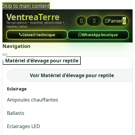
Skip to main content
VentreaTerre



Panier
0
Terrariophilie • matériel sélectionné •
repères utiles
Conseil technique
WhatsApp boutique
Navigation
Matériel d'élevage pour reptile
Voir Matériel d'élevage pour reptile
Eclairage
Ampoules chauffantes
Ballasts
Eclairages LED