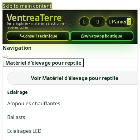
Skip to main content
VentreaTerre



Panier
0
Terrariophilie • matériel sélectionné •
repères utiles
Conseil technique
WhatsApp boutique
Navigation
Matériel d'élevage pour reptile
Voir Matériel d'élevage pour reptile
Eclairage
Ampoules chauffantes
Ballasts
Eclairages LED