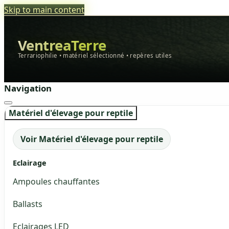
Skip to main content
VentreaTerre
Terrariophilie • matériel sélectionné • repères utiles
Navigation
Matériel d'élevage pour reptile
Voir Matériel d'élevage pour reptile
Eclairage
Ampoules chauffantes
Ballasts
Eclairages LED