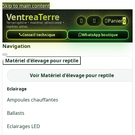
Skip to main content
VentreaTerre



Panier
0
Terrariophilie • matériel sélectionné •
repères utiles
Conseil technique
WhatsApp boutique
Navigation
Matériel d'élevage pour reptile
Voir Matériel d'élevage pour reptile
Eclairage
Ampoules chauffantes
Ballasts
Eclairages LED