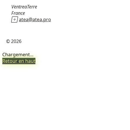
VentreaTerre
France

atea@atea.pro
© 2026
Chargement...
Retour en haut