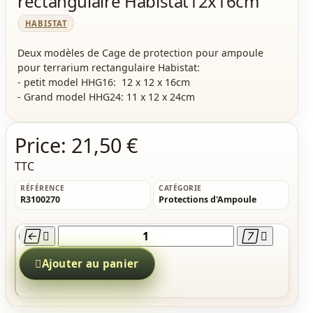
rectangulaire Habistat12x16cm
HABISTAT
Deux modèles de Cage de protection pour ampoule
pour terrarium rectangulaire Habistat:
- petit model HHG16: 12 x 12 x 16cm
- Grand model HHG24: 11 x 12 x 24cm
Price:
21,50 €
TTC
RÉFÉRENCE
CATÉGORIE
R3100270
Protections d'Ampoule





Ajouter au panier