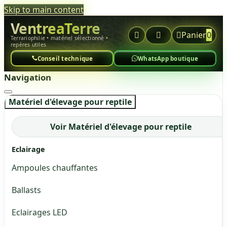
Skip to main content
VentreaTerre



Panier
0
Terrariophilie • matériel sélectionné •
repères utiles
Conseil technique
WhatsApp boutique
Navigation
Matériel d'élevage pour reptile
Voir Matériel d'élevage pour reptile
Eclairage
Ampoules chauffantes
Ballasts
Eclairages LED