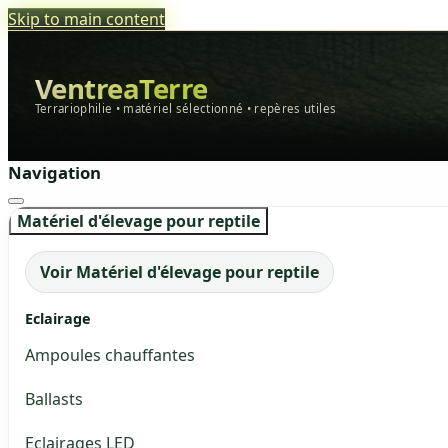
Skip to main content
VentreaTerre
Terrariophilie • matériel sélectionné • repères utiles
Navigation
Matériel d'élevage pour reptile
Voir Matériel d'élevage pour reptile
Eclairage
Ampoules chauffantes
Ballasts
Eclairages LED