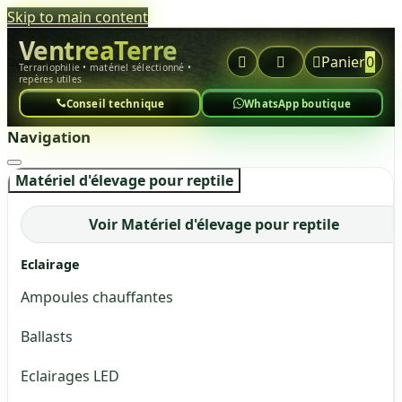
Skip to main content
VentreaTerre



Panier
0
Terrariophilie • matériel sélectionné •
repères utiles
Conseil technique
WhatsApp boutique
Navigation
Matériel d'élevage pour reptile
Voir Matériel d'élevage pour reptile
Eclairage
Ampoules chauffantes
Ballasts
Eclairages LED