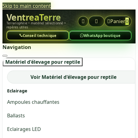
Skip to main content
VentreaTerre



Panier
0
Terrariophilie • matériel sélectionné •
repères utiles
Conseil technique
WhatsApp boutique
Navigation
Matériel d'élevage pour reptile
Voir Matériel d'élevage pour reptile
Eclairage
Ampoules chauffantes
Ballasts
Eclairages LED