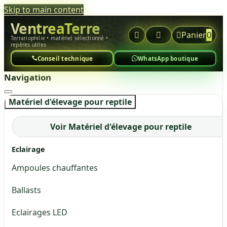
Skip to main content
VentreaTerre



Panier
0
Terrariophilie • matériel sélectionné •
repères utiles
Conseil technique
WhatsApp boutique
Navigation
Matériel d'élevage pour reptile
Voir Matériel d'élevage pour reptile
Eclairage
Ampoules chauffantes
Ballasts
Eclairages LED