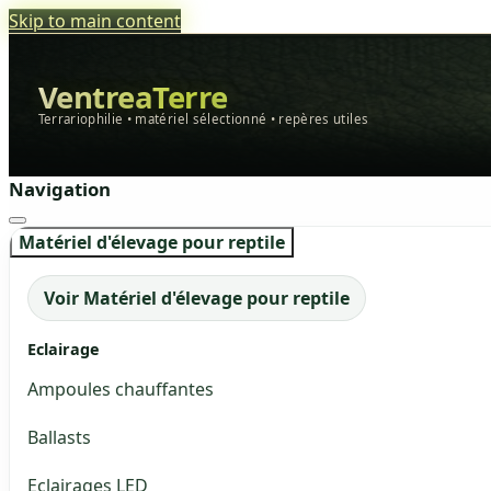
Skip to main content
VentreaTerre
Terrariophilie • matériel sélectionné • repères utiles
Navigation
Matériel d'élevage pour reptile
Voir Matériel d'élevage pour reptile
Eclairage
Ampoules chauffantes
Ballasts
Eclairages LED