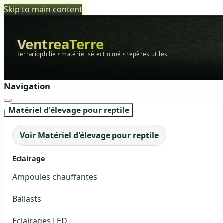
Skip to main content
VentreaTerre
Terrariophilie • matériel sélectionné • repères utiles
Navigation
Matériel d'élevage pour reptile
Voir Matériel d'élevage pour reptile
Eclairage
Ampoules chauffantes
Ballasts
Eclairages LED