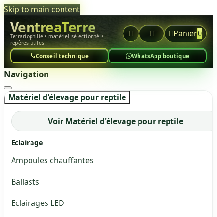
Skip to main content
VentreaTerre



Panier
0
Terrariophilie • matériel sélectionné •
repères utiles
Conseil technique
WhatsApp boutique
Navigation
Matériel d'élevage pour reptile
Voir Matériel d'élevage pour reptile
Eclairage
Ampoules chauffantes
Ballasts
Eclairages LED