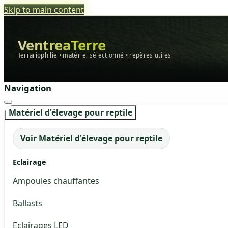
Skip to main content
VentreaTerre
Terrariophilie • matériel sélectionné • repères utiles
Navigation
Matériel d'élevage pour reptile
Voir Matériel d'élevage pour reptile
Eclairage
Ampoules chauffantes
Ballasts
Eclairages LED