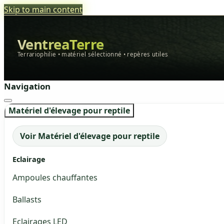
Skip to main content
VentreaTerre
Terrariophilie • matériel sélectionné • repères utiles
Navigation
Matériel d'élevage pour reptile
Voir Matériel d'élevage pour reptile
Eclairage
Ampoules chauffantes
Ballasts
Eclairages LED