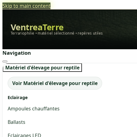
Skip to main content
VentreaTerre
Terrariophilie • matériel sélectionné • repères utiles
Navigation
Matériel d'élevage pour reptile
Voir Matériel d'élevage pour reptile
Eclairage
Ampoules chauffantes
Ballasts
Eclairages LED