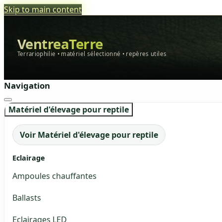
Skip to main content
VentreaTerre
Terrariophilie • matériel sélectionné • repères utiles
Navigation
Matériel d'élevage pour reptile
Voir Matériel d'élevage pour reptile
Eclairage
Ampoules chauffantes
Ballasts
Eclairages LED