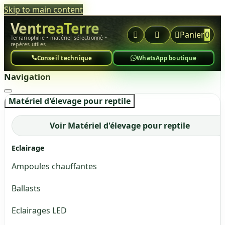
Skip to main content
VentreaTerre



Panier
0
Terrariophilie • matériel sélectionné •
repères utiles
Conseil technique
WhatsApp boutique
Navigation
Matériel d'élevage pour reptile
Voir Matériel d'élevage pour reptile
Eclairage
Ampoules chauffantes
Ballasts
Eclairages LED