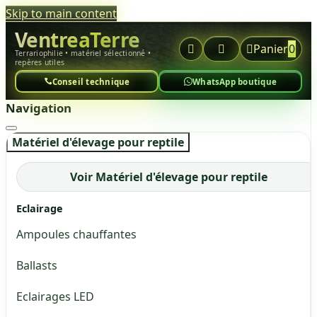
Skip to main content
VentreaTerre



Panier
0
Terrariophilie • matériel sélectionné •
repères utiles
Conseil technique
WhatsApp boutique
Navigation
Matériel d'élevage pour reptile
Voir Matériel d'élevage pour reptile
Eclairage
Ampoules chauffantes
Ballasts
Eclairages LED