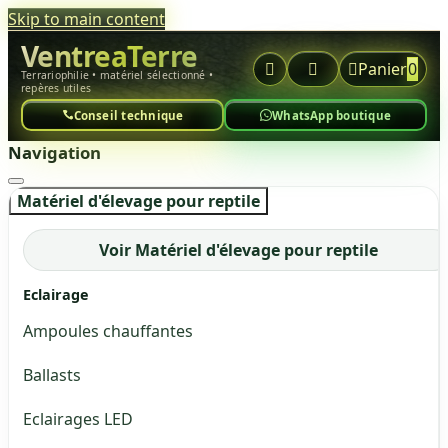
Skip to main content
VentreaTerre



Panier
0
Terrariophilie • matériel sélectionné •
repères utiles
Conseil technique
WhatsApp boutique
Navigation
Matériel d'élevage pour reptile
Voir Matériel d'élevage pour reptile
Eclairage
Ampoules chauffantes
Ballasts
Eclairages LED