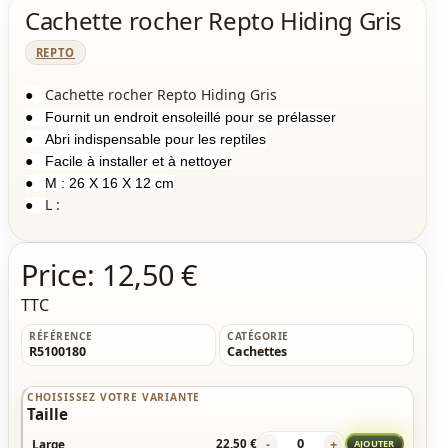
Cachette rocher Repto Hiding Gris
REPTO
Cachette rocher Repto Hiding Gris
●
●
Fournit un endroit ensoleillé pour se prélasser
●
Abri indispensable pour les reptiles
●
Facile à installer et à nettoyer
●
M : 26 X 16 X 12 cm
L :
●
Price:
12,50 €
TTC
RÉFÉRENCE
CATÉGORIE
R5100180
Cachettes
CHOISISSEZ VOTRE VARIANTE
Taille
-
+
Large
22,50 €
AJOUTER