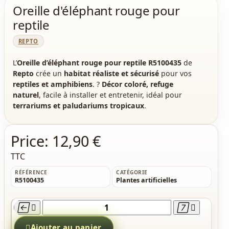
Oreille d'éléphant rouge pour
reptile
REPTO
L’
Oreille d’éléphant rouge pour reptile R5100435
de
Repto
crée un
habitat réaliste et sécurisé
pour vos
reptiles et amphibiens
. ?
Décor coloré, refuge
naturel
, facile à installer et entretenir, idéal pour
terrariums et paludariums tropicaux
.
Price:
12,90 €
TTC
RÉFÉRENCE
CATÉGORIE
R5100435
Plantes artificielles





Ajouter au panier