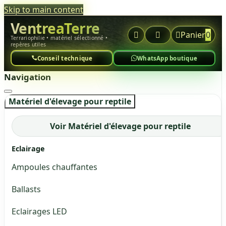
Skip to main content
VentreaTerre



Panier
0
Terrariophilie • matériel sélectionné •
repères utiles
Conseil technique
WhatsApp boutique
Navigation
Matériel d'élevage pour reptile
Voir Matériel d'élevage pour reptile
Eclairage
Ampoules chauffantes
Ballasts
Eclairages LED