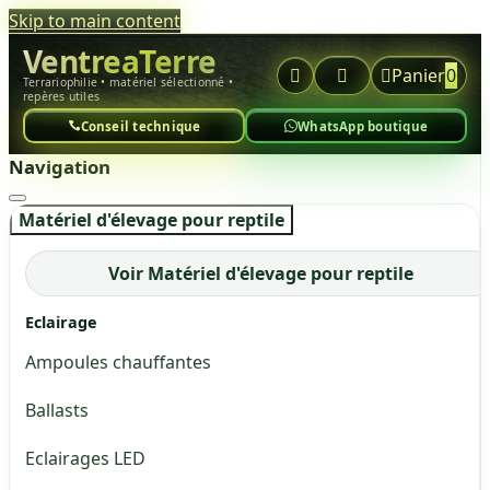
Skip to main content
VentreaTerre



Panier
0
Terrariophilie • matériel sélectionné •
repères utiles
Conseil technique
WhatsApp boutique
Navigation
Matériel d'élevage pour reptile
Voir Matériel d'élevage pour reptile
Eclairage
Ampoules chauffantes
Ballasts
Eclairages LED