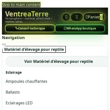
Skip to main content
VentreaTerre



Panier
0
Terrariophilie • matériel sélectionné •
repères utiles
Conseil technique
WhatsApp boutique
Navigation
Matériel d'élevage pour reptile
Voir Matériel d'élevage pour reptile
Eclairage
Ampoules chauffantes
Ballasts
Eclairages LED