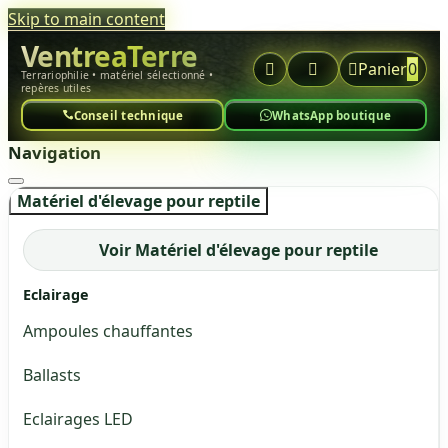
Skip to main content
VentreaTerre



Panier
0
Terrariophilie • matériel sélectionné •
repères utiles
Conseil technique
WhatsApp boutique
Navigation
Matériel d'élevage pour reptile
Voir Matériel d'élevage pour reptile
Eclairage
Ampoules chauffantes
Ballasts
Eclairages LED