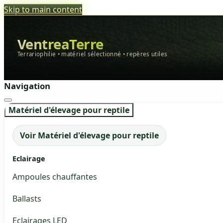
Skip to main content
VentreaTerre
Terrariophilie • matériel sélectionné • repères utiles
Navigation
Matériel d'élevage pour reptile
Voir Matériel d'élevage pour reptile
Eclairage
Ampoules chauffantes
Ballasts
Eclairages LED