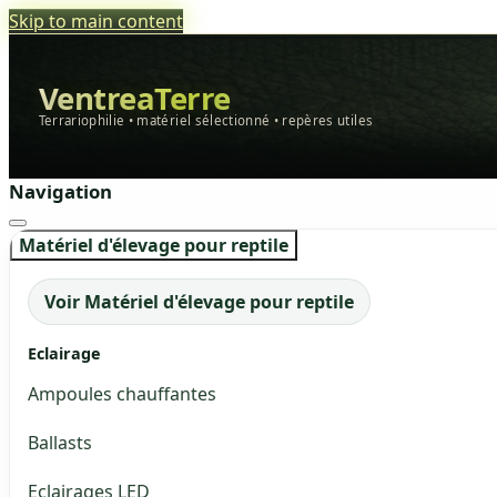
Skip to main content
VentreaTerre
Terrariophilie • matériel sélectionné • repères utiles
Navigation
Matériel d'élevage pour reptile
Voir Matériel d'élevage pour reptile
Eclairage
Ampoules chauffantes
Ballasts
Eclairages LED