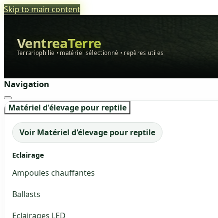
Skip to main content
VentreaTerre
Terrariophilie • matériel sélectionné • repères utiles
Navigation
Matériel d'élevage pour reptile
Voir Matériel d'élevage pour reptile
Eclairage
Ampoules chauffantes
Ballasts
Eclairages LED