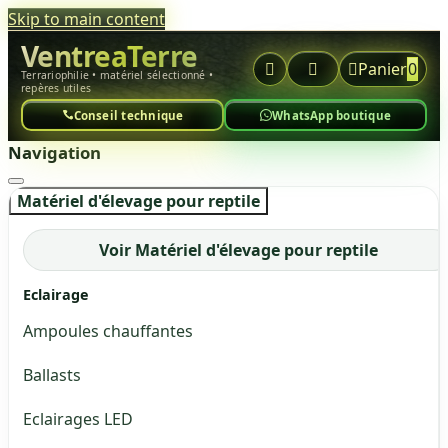
Skip to main content
VentreaTerre



Panier
0
Terrariophilie • matériel sélectionné •
repères utiles
Conseil technique
WhatsApp boutique
Navigation
Matériel d'élevage pour reptile
Voir Matériel d'élevage pour reptile
Eclairage
Ampoules chauffantes
Ballasts
Eclairages LED