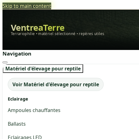
Skip to main content
VentreaTerre
Terrariophilie • matériel sélectionné • repères utiles
Navigation
Matériel d'élevage pour reptile
Voir Matériel d'élevage pour reptile
Eclairage
Ampoules chauffantes
Ballasts
Eclairages LED