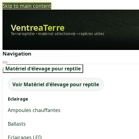
Skip to main content
VentreaTerre
Terrariophilie • matériel sélectionné • repères utiles
Navigation
Matériel d'élevage pour reptile
Voir Matériel d'élevage pour reptile
Eclairage
Ampoules chauffantes
Ballasts
Eclairages LED