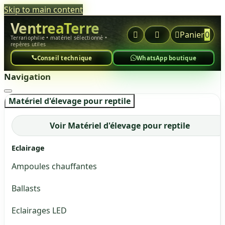
Skip to main content
VentreaTerre



Panier
0
Terrariophilie • matériel sélectionné •
repères utiles
Conseil technique
WhatsApp boutique
Navigation
Matériel d'élevage pour reptile
Voir Matériel d'élevage pour reptile
Eclairage
Ampoules chauffantes
Ballasts
Eclairages LED