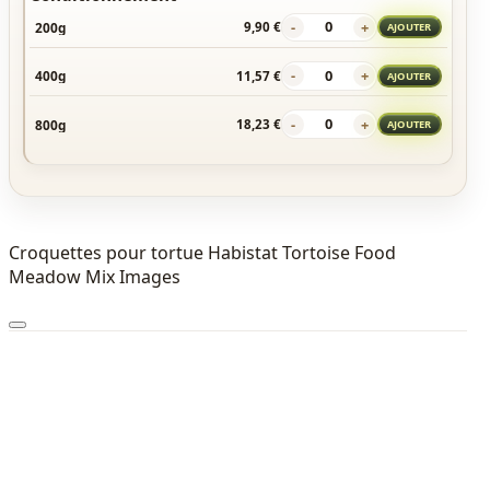
-
+
200g
9,90 €
AJOUTER
-
+
400g
11,57 €
AJOUTER
-
+
800g
18,23 €
AJOUTER
Croquettes pour tortue Habistat Tortoise Food
Meadow Mix Images