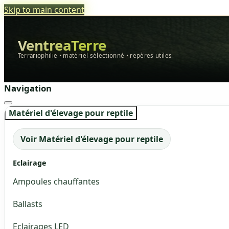
Skip to main content
VentreaTerre
Terrariophilie • matériel sélectionné • repères utiles
Navigation
Matériel d'élevage pour reptile
Voir Matériel d'élevage pour reptile
Eclairage
Ampoules chauffantes
Ballasts
Eclairages LED