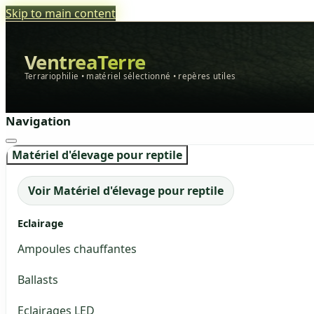
Skip to main content
VentreaTerre
Terrariophilie • matériel sélectionné • repères utiles
Navigation
Matériel d'élevage pour reptile
Voir Matériel d'élevage pour reptile
Eclairage
Ampoules chauffantes
Ballasts
Eclairages LED