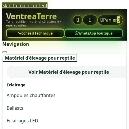
Skip to main content
VentreaTerre



Panier
0
Terrariophilie • matériel sélectionné •
repères utiles
Conseil technique
WhatsApp boutique
Navigation
Matériel d'élevage pour reptile
Voir Matériel d'élevage pour reptile
Eclairage
Ampoules chauffantes
Ballasts
Eclairages LED