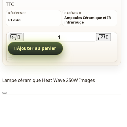
TTC
RÉFÉRENCE
CATÉGORIE
Ampoules Céramique et IR
PT2048
infrarouge





Ajouter au panier
Lampe céramique Heat Wave 250W Images