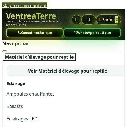
Skip to main content
VentreaTerre



Panier
0
Terrariophilie • matériel sélectionné •
repères utiles
Conseil technique
WhatsApp boutique
Navigation
Matériel d'élevage pour reptile
Voir Matériel d'élevage pour reptile
Eclairage
Ampoules chauffantes
Ballasts
Eclairages LED