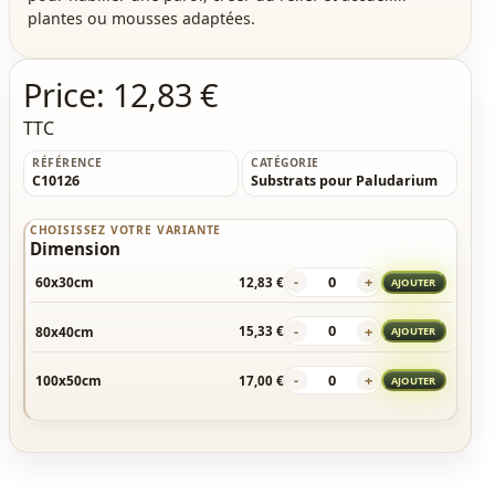
plantes ou mousses adaptées.
Price:
12,83 €
TTC
RÉFÉRENCE
CATÉGORIE
C10126
Substrats pour Paludarium
CHOISISSEZ VOTRE VARIANTE
Dimension
-
+
60x30cm
12,83 €
AJOUTER
-
+
80x40cm
15,33 €
AJOUTER
-
+
100x50cm
17,00 €
AJOUTER