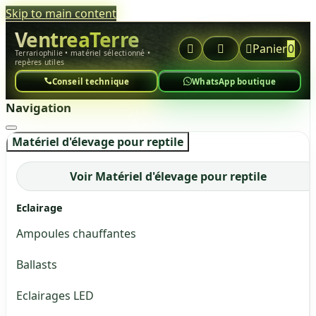
Skip to main content
VentreaTerre



Panier
0
Terrariophilie • matériel sélectionné •
repères utiles
Conseil technique
WhatsApp boutique
Navigation
Matériel d'élevage pour reptile
Voir Matériel d'élevage pour reptile
Eclairage
Ampoules chauffantes
Ballasts
Eclairages LED