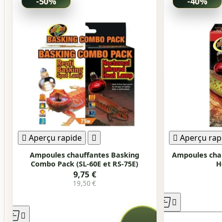
-50%
-40%

Aperçu rapide


Aperçu rap
Ampoules chauffantes Basking
Ampoules cha
Combo Pack (SL-60E et RS-75E)
H
9,75 €
19,50 €



