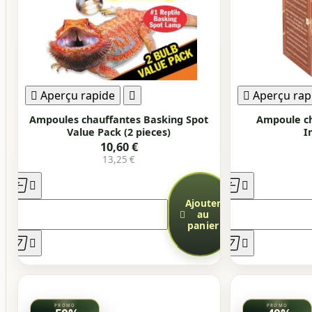

Aperçu rapide


Aperçu rap
Ampoules chauffantes Basking Spot
Ampoule ch
Value Pack (2 pieces)
I
10,60 €
13,25 €




Ajouter

au
panier



