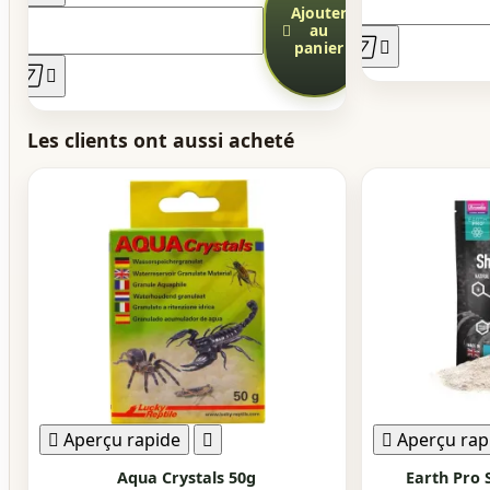
Ajouter

au


panier


Les clients ont aussi acheté

Aperçu rapide


Aperçu rap
Aqua Crystals 50g
Earth Pro