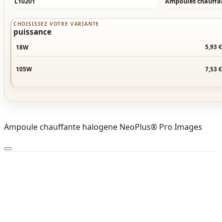
L10201
Ampoules chauffa
CHOISISSEZ VOTRE VARIANTE
puissance
18W
5,93 
105W
7,53 
Ampoule chauffante halogene NeoPlus® Pro Images