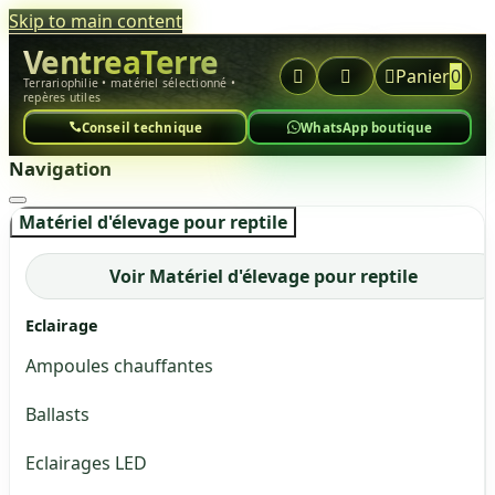
Skip to main content
VentreaTerre



Panier
0
Terrariophilie • matériel sélectionné •
repères utiles
Conseil technique
WhatsApp boutique
Navigation
Matériel d'élevage pour reptile
Voir Matériel d'élevage pour reptile
Eclairage
Ampoules chauffantes
Ballasts
Eclairages LED