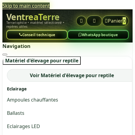
Skip to main content
VentreaTerre



Panier
0
Terrariophilie • matériel sélectionné •
repères utiles
Conseil technique
WhatsApp boutique
Navigation
Matériel d'élevage pour reptile
Voir Matériel d'élevage pour reptile
Eclairage
Ampoules chauffantes
Ballasts
Eclairages LED