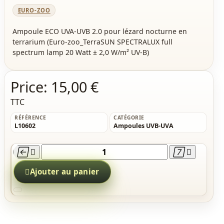
EURO-ZOO
Ampoule ECO UVA-UVB 2.0 pour lézard nocturne en
terrarium (Euro-zoo_TerraSUN SPECTRALUX full
spectrum lamp 20 Watt ± 2,0 W/m² UV-B)
Price:
15,00 €
TTC
RÉFÉRENCE
CATÉGORIE
L10602
Ampoules UVB-UVA





Ajouter au panier