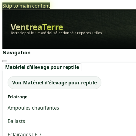
Skip to main content
VentreaTerre
Terrariophilie • matériel sélectionné • repères utiles
Navigation
Matériel d'élevage pour reptile
Voir Matériel d'élevage pour reptile
Eclairage
Ampoules chauffantes
Ballasts
Eclairages LED