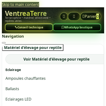
Skip to main content
VentreaTerre



Panier
0
Terrariophilie • matériel sélectionné •
repères utiles
Conseil technique
WhatsApp boutique
Navigation
Matériel d'élevage pour reptile
Voir Matériel d'élevage pour reptile
Eclairage
Ampoules chauffantes
Ballasts
Eclairages LED