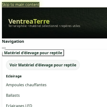
Skip to main content
VentreaTerre
Terrariophilie • matériel sélectionné • repères utiles
Navigation
Matériel d'élevage pour reptile
Voir Matériel d'élevage pour reptile
Eclairage
Ampoules chauffantes
Ballasts
Eclairages LED