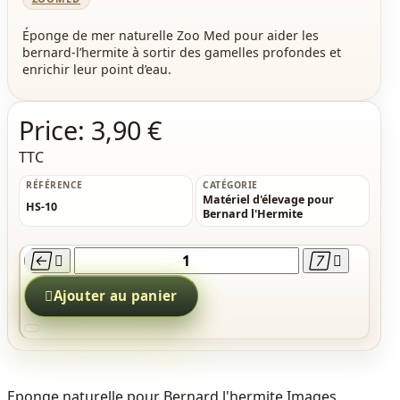
Éponge de mer naturelle Zoo Med pour aider les
bernard-l’hermite à sortir des gamelles profondes et
enrichir leur point d’eau.
Price:
3,90 €
TTC
RÉFÉRENCE
CATÉGORIE
Matériel d'élevage pour
HS-10
Bernard l'Hermite





Ajouter au panier
Eponge naturelle pour Bernard l'hermite Images