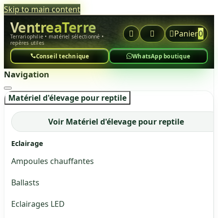
Skip to main content
VentreaTerre



Panier
0
Terrariophilie • matériel sélectionné •
repères utiles
Conseil technique
WhatsApp boutique
Navigation
Matériel d'élevage pour reptile
Voir Matériel d'élevage pour reptile
Eclairage
Ampoules chauffantes
Ballasts
Eclairages LED