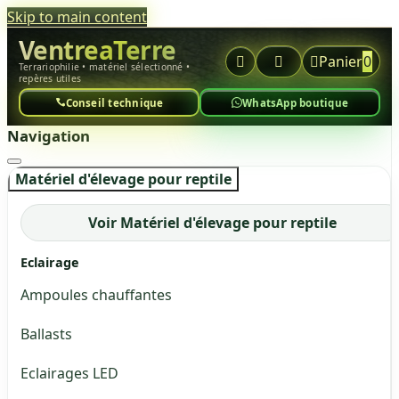
Skip to main content
VentreaTerre



Panier
0
Terrariophilie • matériel sélectionné •
repères utiles
Conseil technique
WhatsApp boutique
Navigation
Matériel d'élevage pour reptile
Voir Matériel d'élevage pour reptile
Eclairage
Ampoules chauffantes
Ballasts
Eclairages LED