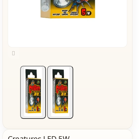

Creatures LED 5W