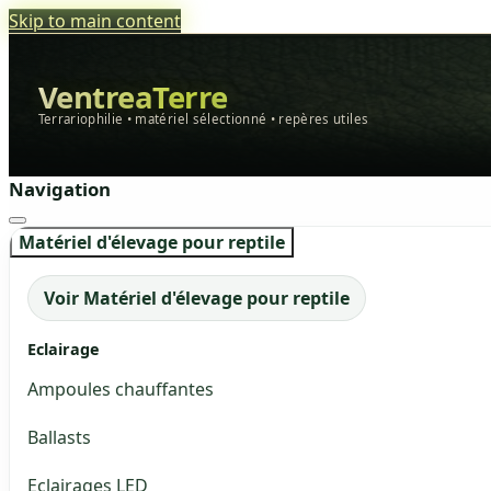
Skip to main content
VentreaTerre
Terrariophilie • matériel sélectionné • repères utiles
Navigation
Matériel d'élevage pour reptile
Voir Matériel d'élevage pour reptile
Eclairage
Ampoules chauffantes
Ballasts
Eclairages LED