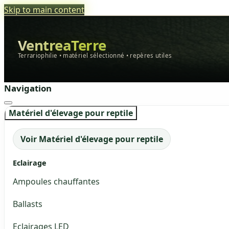
Skip to main content
VentreaTerre
Terrariophilie • matériel sélectionné • repères utiles
Navigation
Matériel d'élevage pour reptile
Voir Matériel d'élevage pour reptile
Eclairage
Ampoules chauffantes
Ballasts
Eclairages LED