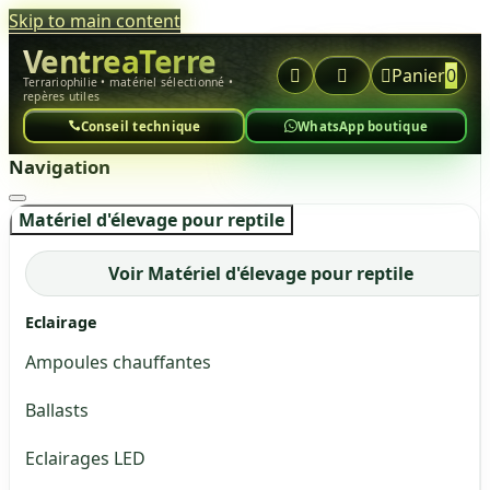
Skip to main content
VentreaTerre



Panier
0
Terrariophilie • matériel sélectionné •
repères utiles
Conseil technique
WhatsApp boutique
Navigation
Matériel d'élevage pour reptile
Voir Matériel d'élevage pour reptile
Eclairage
Ampoules chauffantes
Ballasts
Eclairages LED