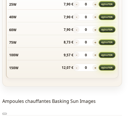
-
+
25W
7,90 €
AJOUTER
-
+
40W
7,90 €
AJOUTER
-
+
60W
7,90 €
AJOUTER
-
+
75W
8,73 €
AJOUTER
-
+
100W
9,57 €
AJOUTER
-
+
150W
12,07 €
AJOUTER
Ampoules chauffantes Basking Sun Images