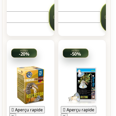


Ajouter
Ajou

au

au
panier
pani


-20%
-50%

Aperçu rapide

Aperçu rapide