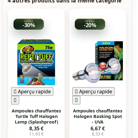
4 autres produits dans la même catégorie
-30%
-20%

Aperçu rapide

Aperçu rapide


Ampoules chauffantes
Ampoules chauffantes
Turtle Tuff Halogen
Halogen Basking Spot
Lamp (Splashproof)
- UVA
8,35 €
6,67 €
11,93 €
8,33 €