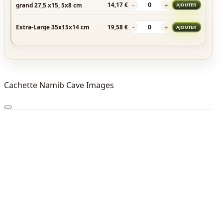
-
+
grand 27,5 x15, 5x8 cm
14,17 €
AJOUTER
-
+
Extra-Large 35x15x14 cm
19,58 €
AJOUTER
Cachette Namib Cave Images