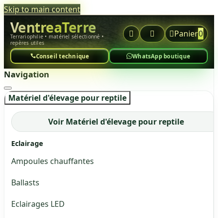
Skip to main content
VentreaTerre



Panier
0
Terrariophilie • matériel sélectionné •
repères utiles
Conseil technique
WhatsApp boutique
Navigation
Matériel d'élevage pour reptile
Voir Matériel d'élevage pour reptile
Eclairage
Ampoules chauffantes
Ballasts
Eclairages LED