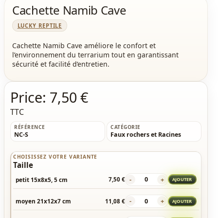
Cachette Namib Cave
LUCKY REPTILE
Cachette Namib Cave améliore le confort et
l’environnement du terrarium tout en garantissant
sécurité et facilité d’entretien.
Price:
7,50 €
TTC
RÉFÉRENCE
CATÉGORIE
NC-S
Faux rochers et Racines
CHOISISSEZ VOTRE VARIANTE
Taille
-
+
petit 15x8x5, 5 cm
7,50 €
AJOUTER
-
+
moyen 21x12x7 cm
11,08 €
AJOUTER