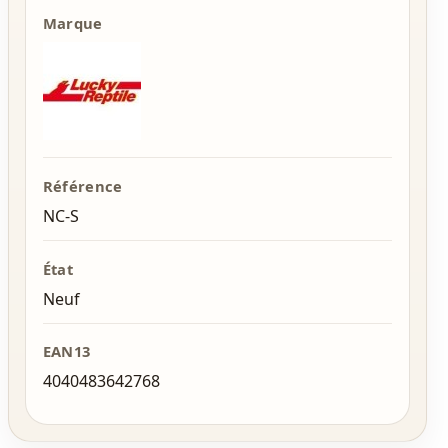
Marque
Référence
NC-S
État
Neuf
EAN13
4040483642768