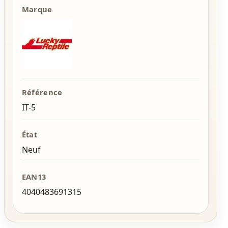
Marque
Référence
IT-5
État
Neuf
EAN13
4040483691315