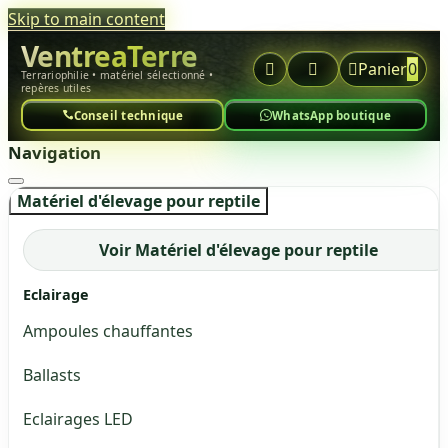
Skip to main content
VentreaTerre



Panier
0
Terrariophilie • matériel sélectionné •
repères utiles
Conseil technique
WhatsApp boutique
Navigation
Matériel d'élevage pour reptile
Voir Matériel d'élevage pour reptile
Eclairage
Ampoules chauffantes
Ballasts
Eclairages LED